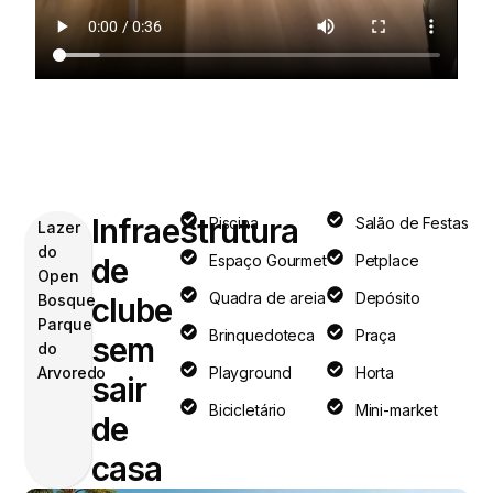
Infraestrutura
Piscina
Salão de Festas
Lazer
do
de
Espaço Gourmet
Petplace
Open
Quadra de areia
Depósito
Bosque
clube
Parque
Brinquedoteca
Praça
sem
do
Arvoredo
Playground
Horta
sair
Bicicletário
Mini-market
de
casa