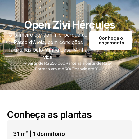
Open Zivi Hércules
O primeiro condomínio-parque do
Conheça o
Passo d’Areia, com condições
lançamento
facilitadas pelo Minha Casa Minha
Vida!
A partir de R$ 250.000
Parcelas a partir de R$ 944
Entrada em até 36x​
Financia até 100%
Conheça as plantas
31 m² | 1 dormitório​