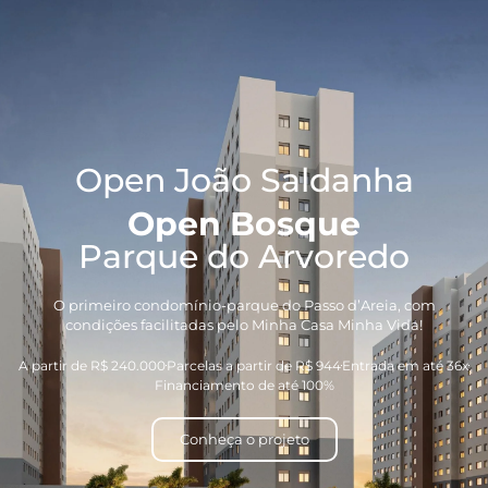
Open João Saldanha
Open Bosque
Parque do Arvoredo
O primeiro condomínio-parque do Passo d’Areia, com
condições facilitadas pelo Minha Casa Minha Vida!
A partir de R$ 240.000
Parcelas a partir de R$ 944
Entrada em até 36x​
Financiamento de até 100%
Conheça o projeto