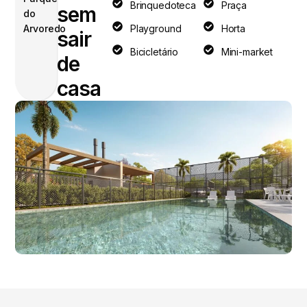
Brinquedoteca
Praça
sem
do
Arvoredo
Playground
Horta
sair
Bicicletário
Mini-market
de
casa