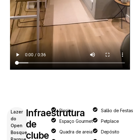
Infraestrutura
Piscina
Salão de Festas
Lazer
do
de
Espaço Gourmet
Petplace
Open
Quadra de areia
Depósito
Bosque
clube
Parque