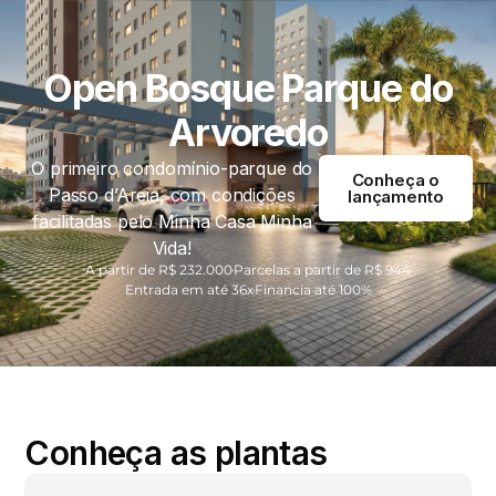
Open Bosque Parque do
Arvoredo​
O primeiro condomínio-parque do
Conheça o
Passo d’Areia, com condições
lançamento
facilitadas pelo Minha Casa Minha
Vida!
A partir de R$ 232.000
Parcelas a partir de R$ 944
Entrada em até 36x​
Financia até 100%
Conheça as plantas